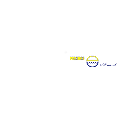
DIRECCIÓN:
PASEO DE LAS LOMAS No. 58
Lomas del Colli, C.P. 45010,
Zapopan, Jalisco
Tels:
(33) 3627-3634
(33) 3810-7600
(33) 3811-4238