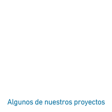
scinas en concreto armado.
Sistemas de automatización y
Accesorios de limpieza.
Productos químicos.
e.
Calentadores solares y gas.
Bombas de calor.
Cubiertas y enrolladores.
Cubiertas automáticas.
Nado contracorriente.
Fuentes decorativas.
Generadores de cloro a base 
Algunos de nuestros proyectos